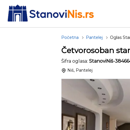
Početna
Pantelej
Oglas Sta
Četvorosoban stan
Šifra oglasa:
StanoviNiš-38466
Niš, Pantelej