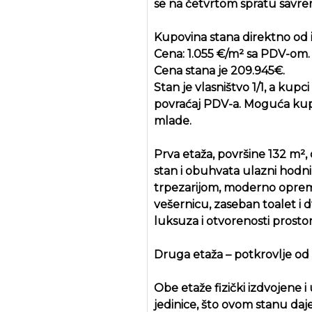
se na četvrtom spratu savre
Kupovina stana direktno od i
Cena: 1.055 €/m² sa PDV-om.
Cena stana je 209.945€.
Stan je vlasništvo 1/1, a kup
povraćaj PDV-a. Moguća kup
mlade.
Prva etaža, površine 132 m²
stan i obuhvata ulazni hodni
trpezarijom, moderno opreml
vešernicu, zaseban toalet i 
luksuza i otvorenosti prostor
Druga etaža – potkrovlje od 
Obe etaže fizički izdvojene
jedinice, što ovom stanu daje