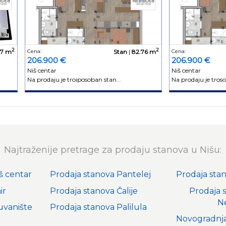
2
2
77 m
Cena:
Stan
|
82.76 m
Cena:
206.900 €
206.900 €
Niš centar
Niš centar
Na prodaju je troiposoban stan...
Na prodaju je troso
Najtraženije pretrage za prodaju stanova u Nišu:
š centar
Prodaja stanova Pantelej
Prodaja sta
ir
Prodaja stanova Čalije
Prodaja 
N
uvanište
Prodaja stanova Palilula
Novogradnja