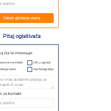
Zakaži gledanje stana
Pitaj oglašivača
uj šta te interesuje:
ovina na kredit
Lift u zgradi
ekcija cene
Još fotografija
n za kontakt: