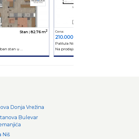
2
2
Stan
|
82.76 m
Cena:
Stan
|
106.3 m
210.000 €
Palilula Niš
ban stan u ...
Na prodaju troiposoban duplex ...
nova Donja Vrežina
stanova Bulevar
emanjića
 Niš