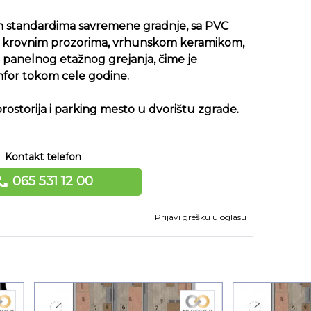
im standardima savremene gradnje, sa PVC
ux krovnim prozorima, vrhunskom keramikom,
 panelnog etažnog grejanja, čime je
or tokom cele godine.
ostorija i parking mesto u dvorištu zgrade.
Kontakt telefon
065 531 12 00
Prijavi grešku u oglasu