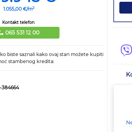
2
1.055,00 €/m
Kontakt telefon
065 531 12 00
ako biste saznali kako ovaj stan možete kupiti
oć stambenog kredita:
Ko
š-384664
Ne