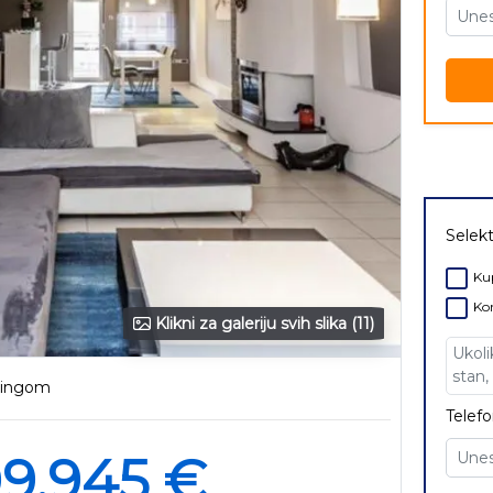
Selekt
Kup
Kor
Klikni za galeriju svih slika (11)
rkingom
Telefo
9.945 €