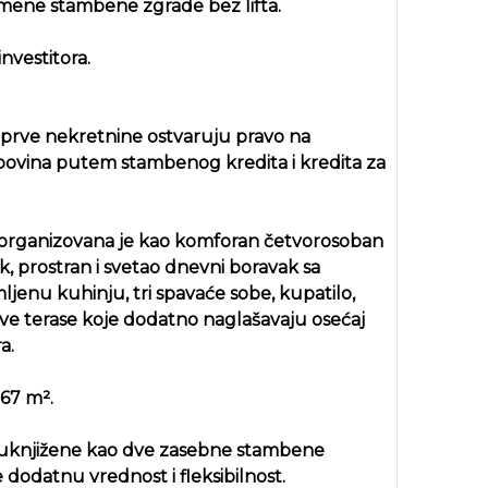
mene stambene zgrade bez lifta.
nvestitora.
ci prve nekretnine ostvaruju pravo na
ovina putem stambenog kredita i kredita za
, organizovana je kao komforan četvorosoban
k, prostran i svetao dnevni boravak sa
jenu kuhinju, tri spavaće sobe, kupatilo,
dve terase koje dodatno naglašavaju osećaj
a.
67 m².
 i uknjižene kao dve zasebne stambene
 dodatnu vrednost i fleksibilnost.