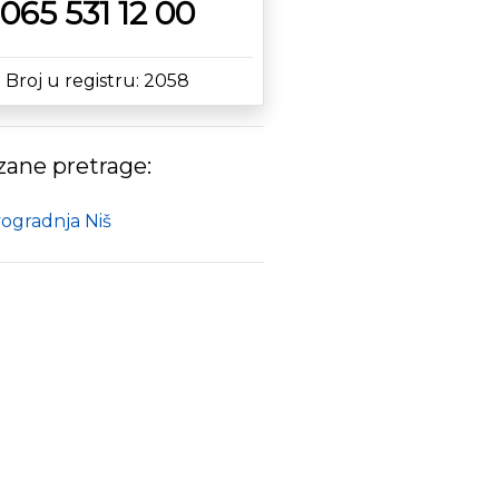
065 531 12 00
Broj u registru: 2058
ane pretrage:
ogradnja Niš