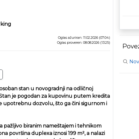
rking
Oglas ažuriran: 11.02.2026 (07:04)
Oglas proveren: 08.08.2026 (13:25)
Povez
Nov
soban stan u novogradnji na odličnoj
u. Stan je pogodan za kupovinu putem kredita
e upotrebnu dozvolu, što ga čini sigurnom i
sa pažljivo biranim nameštajem i tehnikom
a površina duplexa iznosi 199 m², a nalazi