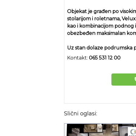
Objekat je građen po visok
stolarijom i roletnama, Vel
kao i kombinacijom podnog i
obezbeđen maksimalan komf
Uz stan dolaze podrumska pr
Kontakt:
065 531 12 00
Slični oglasi: