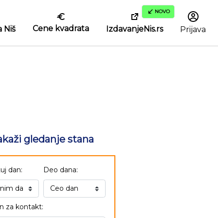
NOVO
Cene kvadrata
IzdavanjeNis.rs
 Niš
Prijava
akaži gledanje stana
uj dan:
Deo dana:
n za kontakt: