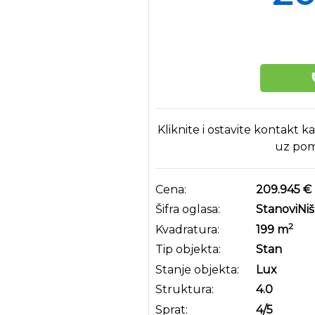
Kliknite i ostavite kontakt k
uz pom
Cena:
209.945 €
Šifra oglasa:
StanoviNi
2
Kvadratura:
199
m
Tip objekta:
Stan
Stanje objekta:
Lux
Struktura:
4.0
Sprat:
4
/5