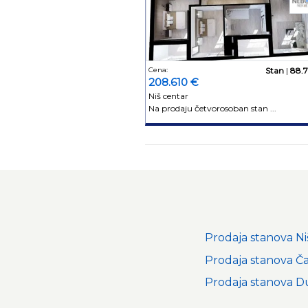
Cena:
Stan
|
88.
208.610 €
Niš centar
Na prodaju četvorosoban stan ...
Prodaja stanova Ni
Prodaja stanova Ča
Prodaja stanova D