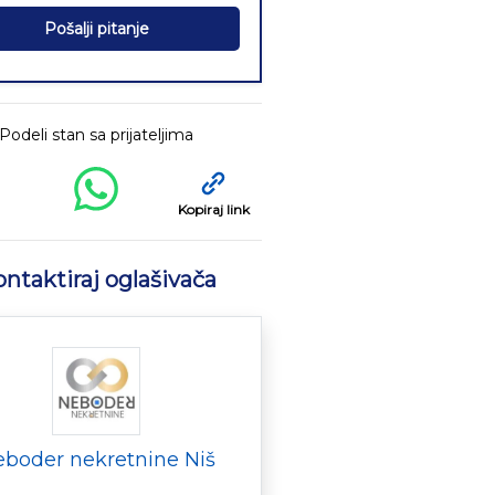
Pošalji pitanje
Podeli stan sa prijateljima
Kopiraj link
ntaktiraj oglašivača
boder nekretnine Niš