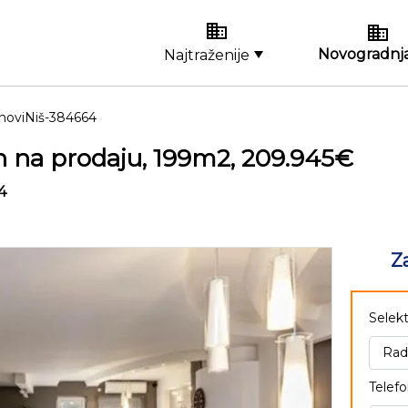
Novogradnja
Najtraženije
noviNiš-384664
 na prodaju, 199m2, 209.945€
4
Z
Selekt
Telefo