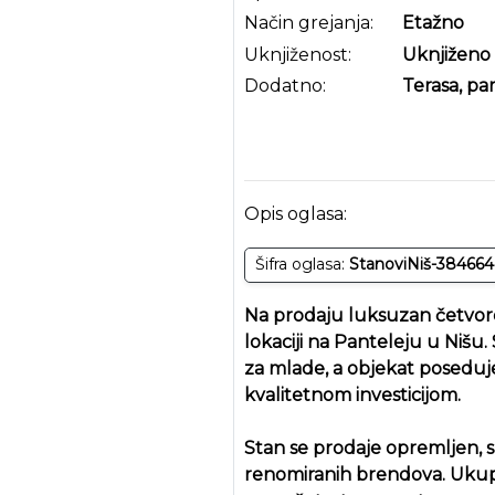
Način grejanja:
Etažno
Uknjiženost:
Uknjiženo
Dodatno:
Terasa, pa
Opis oglasa:
Šifra oglasa:
StanoviNiš-384664
Na prodaju luksuzan četvoro
lokaciji na Panteleju u Niš
za mlade, a objekat poseduj
kvalitetnom investicijom.
Stan se prodaje opremljen, 
renomiranih brendova. Ukupn