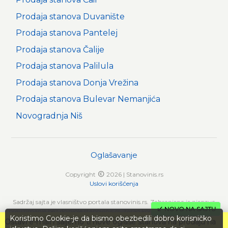
Prodaja stanova Duvanište
Prodaja stanova Pantelej
Prodaja stanova Čalije
Prodaja stanova Palilula
Prodaja stanova Donja Vrežina
Prodaja stanova Bulevar Nemanjića
Novogradnja Niš
Oglašavanje
Copyright
2026 | Stanovinis.rs
Uslovi korišćenja
Sadržaj sajta je vlasništvo portala stanovinis.rs. Zabranjeno je njegovo
NOVO NA SAJTU
preuzimanje bez dozvole stanovinis.rs, zarad komercijalne upotrebe ili u
Koristimo Cookie-je da bismo obezbedili dobro korisničko
druge svrhe, osim za lične potrebe posetilaca sajta.
Ostavi e-mail i šaljemo ti nove oglase stanova na prodaju na