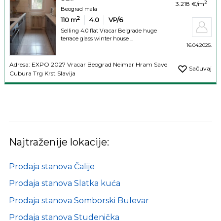
2
3.218 €/m
Beograd mala
2
110
m
4.0
VP/6
Selling 4.0 flat Vracar Belgrade huge
terrace glass winter house ...
16.04.2025.
Adresa: EXPO 2027 Vracar Beograd Neimar Hram Save
Sačuvaj
Cubura Trg Krst Slavija
Najtraženije lokacije:
Prodaja stanova Čalije
Prodaja stanova Slatka kuća
Prodaja stanova Somborski Bulevar
Prodaja stanova Studenička