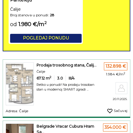
Čalije
Broj stanova u ponudi:
28
2
od
1.980 €/m
POGLEDAJ PONUDU
Prodaja trosobnog stana, Čalij...
132.898 €
Čalije
2
1.984 €/m
2
67.12
m
3.0
III/4
Retko u ponudi! Na prodaju trosoban
stan u modernoj SMART zgradi ...
20.11.2025.
Sačuvaj
Adresa: Čalije
Belgrade Vracar Cubura Hram
354.000 €
Sa...