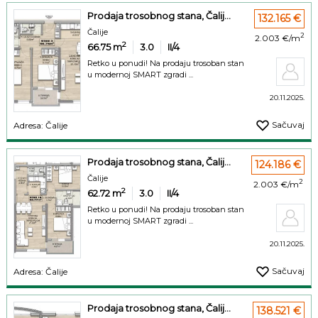
Prodaja trosobnog stana, Čalij...
132.165 €
Čalije
2
2.003 €/m
2
66.75
m
3.0
II/4
Retko u ponudi! Na prodaju trosoban stan
u modernoj SMART zgradi ...
20.11.2025.
Sačuvaj
Adresa: Čalije
Prodaja trosobnog stana, Čalij...
124.186 €
Čalije
2
2.003 €/m
2
62.72
m
3.0
II/4
Retko u ponudi! Na prodaju trosoban stan
u modernoj SMART zgradi ...
20.11.2025.
Sačuvaj
Adresa: Čalije
Prodaja trosobnog stana, Čalij...
138.521 €