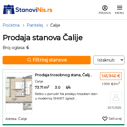
PRIJAVA
MENU
Početna
Pantelej
Čalije
Prodaja stanova Čalije
Broj oglasa:
6
Filtriraj stanove
Prodaja trosobnog stana, Čalij...
145.946 €
Čalije
2
1.999 €/m
2
73.71
m
3.0
II/4
Retko u ponudi! Na prodaju trosoban stan
u modernoj SMART zgradi ...
20.11.2025.
Sačuvaj
Adresa: Čalije