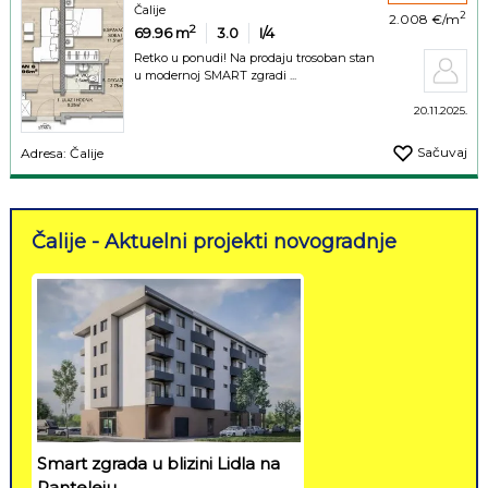
Čalije
2
2.008 €/m
2
69.96
m
3.0
I/4
Retko u ponudi! Na prodaju trosoban stan
u modernoj SMART zgradi ...
20.11.2025.
Sačuvaj
Adresa: Čalije
Čalije - Aktuelni projekti novogradnje
Smart zgrada u blizini Lidla na
Panteleju