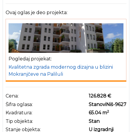
Ovaj oglas je deo projekta:
Pogledaj projekat:
Kvalitetna zgrada modernog dizajna u blizini
Mokranjčeve na Paliluli
Cena:
126.828 €
Šifra oglasa:
StanoviNiš-9627
2
Kvadratura:
65.04
m
Tip objekta:
Stan
Stanje objekta:
U izgradnji