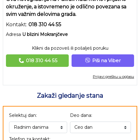
okruženje, a istovremeno je odlično povezana sa
svim važnim delovima grada.
Kontakt:
018 310 44 55
Adresa
U blizini Mokranjčeve
Klikni da pozoveš ili pošalješ poruku
018 310 44 55
Piši na Viber
Prijavi grešku u oglasu
Zakaži gledanje stana
Selektuj dan:
Deo dana:
Telefon za kontakt: