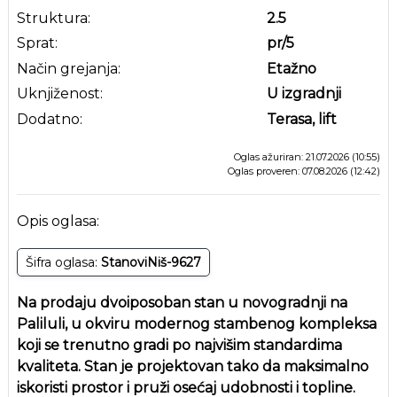
Struktura:
2.5
Sprat:
pr
/5
Način grejanja:
Etažno
Uknjiženost:
U izgradnji
Dodatno:
Terasa, lift
Oglas ažuriran: 21.07.2026 (10:55)
Oglas proveren: 07.08.2026 (12:42)
Opis oglasa:
Šifra oglasa:
StanoviNiš-9627
Na prodaju dvoiposoban stan u novogradnji na
Paliluli, u okviru modernog stambenog kompleksa
koji se trenutno gradi po najvišim standardima
kvaliteta. Stan je projektovan tako da maksimalno
iskoristi prostor i pruži osećaj udobnosti i topline.