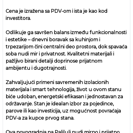
Cena je izražena sa PDV-om i ista je kao kod
investitora.
Odlikuje ga savršen balans između funkcionalnosti
i estetike – dnevni boravak sa kuhinjom i
trpezarijom čini centralni deo prostora, dok spavaća
soba nudi mir i privatnost. Kvalitetni materijali i
pažljivo birani detalji doprinose prijatnom
ambijentu i dugotrajnosti.
Zahvaljujući primeni savremenih izolacionih
materijala i smart tehnologija, život u ovom stanu
biće udoban, energetski efikasan i jednostavan za
održavanje. Stan je idealan izbor za pojedince,
parove ili kao investicija, uz mogućnost povraćaja
PDV-a za kupce prvog stana.
Ova novogradnja na Paliluli nudi mirno i prijatno