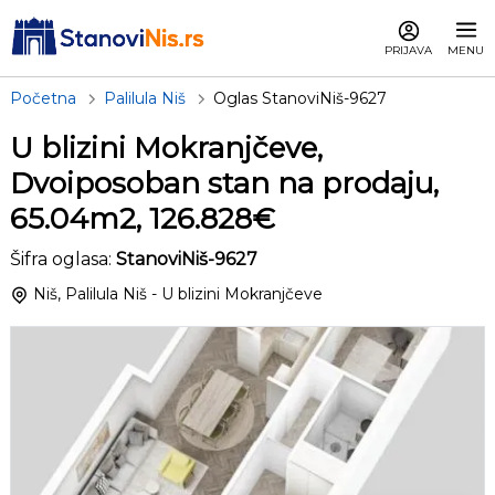
PRIJAVA
MENU
Početna
Palilula Niš
Oglas StanoviNiš-9627
U blizini Mokranjčeve,
Dvoiposoban stan na prodaju,
65.04m2, 126.828€
Šifra oglasa:
StanoviNiš-9627
Niš, Palilula Niš - U blizini Mokranjčeve