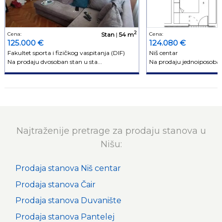
2
Cena:
Stan
|
54 m
Cena:
125.000 €
124.080 €
Fakultet sporta i fizičkog vaspitanja (DIF)
Niš centar
Na prodaju dvosoban stan u sta...
Na prodaju jednoiposoban 
Najtraženije pretrage za prodaju stanova u
Nišu:
Prodaja stanova Niš centar
Prodaja stanova Čair
Prodaja stanova Duvanište
Prodaja stanova Pantelej