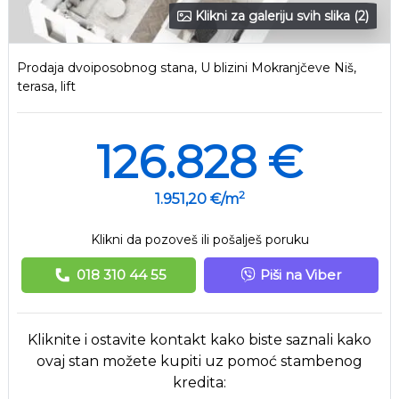
Klikni za galeriju svih slika (2)
Prodaja dvoiposobnog stana, U blizini Mokranjčeve Niš,
terasa, lift
126.828 €
2
1.951,20 €/m
Klikni da pozoveš ili pošalješ poruku
018 310 44 55
Piši na Viber
Kliknite i ostavite kontakt kako biste saznali kako
ovaj stan možete kupiti uz pomoć stambenog
kredita: