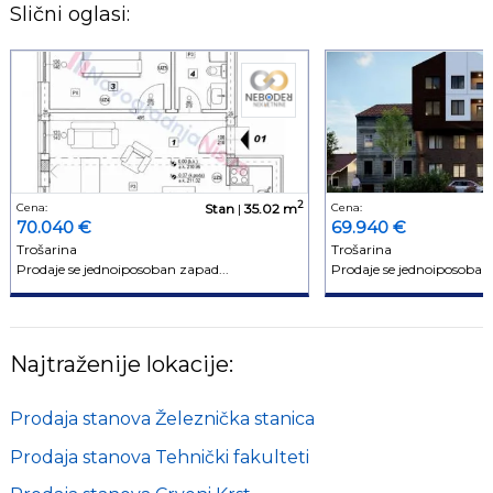
Slični oglasi:
2
Cena:
Stan
|
35.02 m
Cena:
70.040 €
69.940 €
Trošarina
Trošarina
Prodaje se jednoiposoban zapad...
Prodaje se jednoiposoban i
Najtraženije lokacije:
Prodaja stanova Železnička stanica
Prodaja stanova Tehnički fakulteti