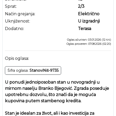
Sprat:
2
/3
Način grejanja:
Električno
Uknjiženost:
U izgradnji
Dodatno:
Terasa
Oglas ažuriran: 03.01.2026 (12:44)
Oglas proveren: 07.08.2026 (02:20)
Opis oglasa:
Šifra oglasa:
StanoviNiš-9735
U ponudi jednoiposoban stan u novogradnji u
mirnom naselju Branko Bjegović. Zgrada poseduje
upotrebnu dozvolu, što znači da je moguća
kupovina putem stambenog kredita.
Stan je idealan za život, ali i kao investicija za