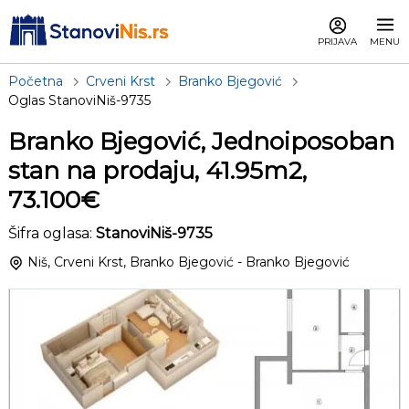
PRIJAVA
MENU
Početna
Crveni Krst
Branko Bjegović
Oglas StanoviNiš-9735
Branko Bjegović, Jednoiposoban
stan na prodaju, 41.95m2,
73.100€
Šifra oglasa:
StanoviNiš-9735
Niš, Crveni Krst, Branko Bjegović - Branko Bjegović