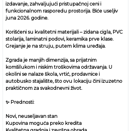
izdavanje, zahvaljujući pristupačnoj ceni i
funkcionalnom rasporedu prostorija. Biće useljiv
juna 2026. godine.
Korišćeni su kvalitetni materijali – zidana cigla, PVC
stolarija, laminatni podovi, keramika prve klase.
Grejanje je na struju, putem klima uređaja.
Zgrada je manjih dimenzija, sa prijatnim
komšilukom i niskim troškovima održavanja. U
okolini se nalaze škola, vrtić, prodavnice i
autobusko stajalište, što ovu lokaciju čini izuzetno
praktičnom za svakodnevni život.
✨ Prednosti:
Novi, neuseljavan stan
Kupovina moguća preko kredita
Kvalitetna gradnja i završna obrada