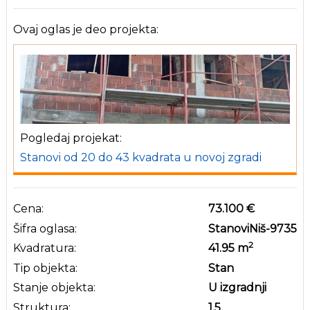
Ovaj oglas je deo projekta:
Pogledaj projekat:
Stanovi od 20 do 43 kvadrata u novoj zgradi
Cena:
73.100 €
Šifra oglasa:
StanoviNiš-9735
2
Kvadratura:
41.95
m
Tip objekta:
Stan
Stanje objekta:
U izgradnji
Struktura:
1.5