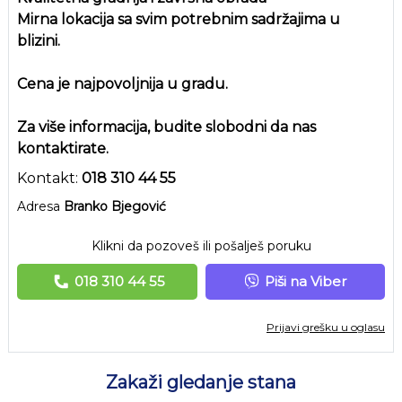
Mirna lokacija sa svim potrebnim sadržajima u
blizini.
Cena je najpovoljnija u gradu.
Za više informacija, budite slobodni da nas
kontaktirate.
Kontakt:
018 310 44 55
Adresa
Branko Bjegović
Klikni da pozoveš ili pošalješ poruku
018 310 44 55
Piši na Viber
Prijavi grešku u oglasu
Zakaži gledanje stana