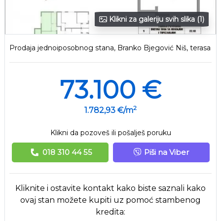
Klikni za galeriju svih slika (1)
Prodaja jednoiposobnog stana, Branko Bjegović Niš, terasa
73.100 €
2
1.782,93 €/m
Klikni da pozoveš ili pošalješ poruku
018 310 44 55
Piši na Viber
Kliknite i ostavite kontakt kako biste saznali kako
ovaj stan možete kupiti uz pomoć stambenog
kredita: