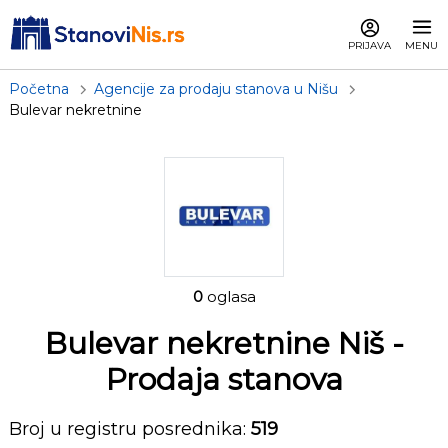
PRIJAVA
MENU
Početna
Agencije za prodaju stanova u Nišu
Bulevar nekretnine
0
oglasa
Bulevar nekretnine Niš
-
Prodaja stanova
Broj u registru posrednika:
519