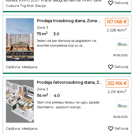
Adresa: EXPO 2027 Vracar Beograd Neimar Hram Save
Sačuvaj
Cubura Trg Krst Slavija
Prodaja trosobnog stana, Zona ...
167.068 €
Zona 3
2
2.228 €/m
2
75
m
3.0
Jedan od par stanova sa pogledom na
dvorište kompleksa koji su ra...
18.06.2025.
Sačuvaj
Opština: Medijana
Prodaja četvorosobnog stana, Z...
252.956 €
Zona 3
2
2.219 €/m
2
114
m
4.0
Stan ima prelepu terasu na uglu zgrade.
Stambeno - poslovni kompl...
18.06.2025.
Sačuvaj
Opština: Medijana