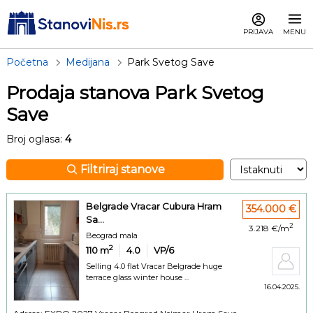
PRIJAVA
MENU
Početna
Medijana
Park Svetog Save
Prodaja stanova Park Svetog
Save
Broj oglasa:
4
Filtriraj stanove
Belgrade Vracar Cubura Hram
354.000 €
Sa...
2
3.218 €/m
Beograd mala
2
110
m
4.0
VP/6
Selling 4.0 flat Vracar Belgrade huge
terrace glass winter house ...
16.04.2025.