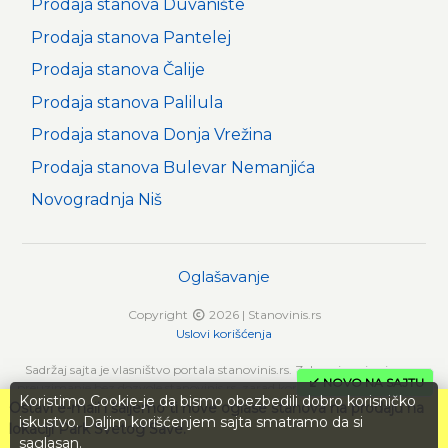
Prodaja stanova Duvanište
Prodaja stanova Pantelej
Prodaja stanova Čalije
Prodaja stanova Palilula
Prodaja stanova Donja Vrežina
Prodaja stanova Bulevar Nemanjića
Novogradnja Niš
Oglašavanje
Copyright
2026 | Stanovinis.rs
Uslovi korišćenja
Sadržaj sajta je vlasništvo portala stanovinis.rs. Zabranjeno je njegovo
NOVO NA SAJTU
preuzimanje bez dozvole stanovinis.rs, zarad komercijalne upotrebe ili u
Koristimo Cookie-je da bismo obezbedili dobro korisničko
druge svrhe, osim za lične potrebe posetilaca sajta.
Ostavi e-mail i šaljemo ti nove oglase stanova na prodaju na
iskustvo. Daljim korišćenjem sajta smatramo da si
lokaciji Park Svetog Save.
saglasan.