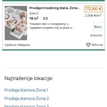
Prodaja trosobnog stana, Zona ...
172.260 €
Zona 3
2
2.208 €/m
2
78
m
3.0
Trosoban stan u novogradnji, u
najlepšem projektu koji se gradi u...
18.06.2025.
Sačuvaj
Opština: Medijana
Najtraženije lokacije:
Prodaja stanova Zona 1
Prodaja stanova Zona 2
Prodaja stanova Zona 3