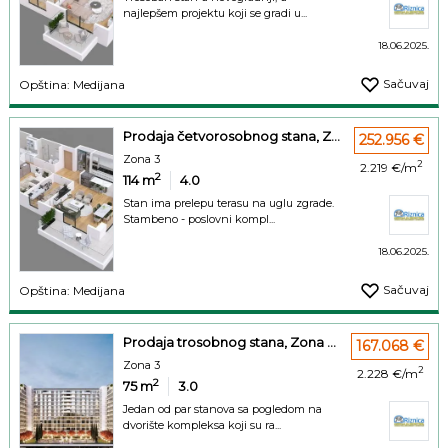
najlepšem projektu koji se gradi u...
18.06.2025.
Sačuvaj
Opština: Medijana
Prodaja četvorosobnog stana, Z...
252.956 €
Zona 3
2
2.219 €/m
2
114
m
4.0
Stan ima prelepu terasu na uglu zgrade.
Stambeno - poslovni kompl...
18.06.2025.
Sačuvaj
Opština: Medijana
Prodaja trosobnog stana, Zona ...
167.068 €
Zona 3
2
2.228 €/m
2
75
m
3.0
Jedan od par stanova sa pogledom na
dvorište kompleksa koji su ra...