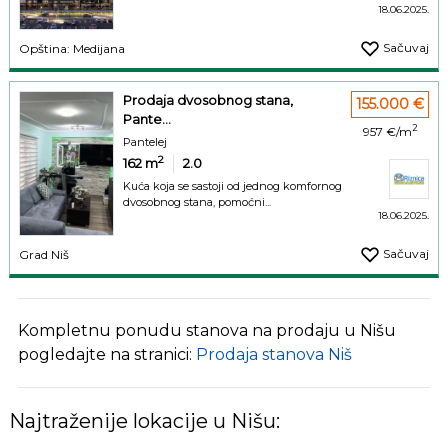
18.06.2025.
Sačuvaj
Opština: Medijana
Prodaja dvosobnog stana,
155.000 €
Pante...
2
957 €/m
Pantelej
2
162
m
2.0
Kuća koja se sastoji od jednog komfornog
dvosobnog stana, pomoćni...
18.06.2025.
Sačuvaj
Grad Niš
Kompletnu ponudu stanova na prodaju u Nišu
pogledajte na stranici:
Prodaja stanova Niš
Najtraženije lokacije u Nišu: