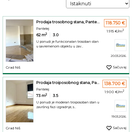
Prodaja trosobnog stana, Pante...
118.750 €
Pantelej
2
1.915 €/m
2
62
m
3.0
U ponudi je funkcionalan trosoban stan
u savremenom objektu u zav...
20.03.2026.
Sačuvaj
Grad Niš
Prodaja troiposobnog stana, Pa...
138.700 €
Pantelej
2
1.900 €/m
2
73
m
3.5
U ponudi je moderan troiposoban stan u
završnoj fazi izgradnje, s...
19.03.2026.
Sačuvaj
Grad Niš