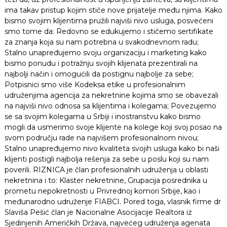
ima takav pristup kojim stiče nove prijatelje među njima. Kako
bismo svojim klijentima pružili najviši nivo usluga, posvećeni
smo tome da: Redovno se edukujemo i stičemo sertifikate
za znanja koja su nam potrebna u svakodnevnom radu;
Stalno unapređujemo svoju organizaciju i marketing kako
bismo ponudu i potražnju svojih klijenata prezentirali na
najbolji način i omogućili da postignu najbolje za sebe;
Potpisnici smo više Kodeksa etike u profesionalnim
udruženjima agencija za nekretnine kojima smo se obavezali
na najviši nivo odnosa sa klijentima i kolegama; Povezujemo
se sa svojim kolegama u Srbiji i inostranstvu kako bismo
mogli da usmerimo svoje klijente na kolege koji svoj posao na
svom području rade na najvišem profesionalnom nivou;
Stalno unapređujemo nivo kvaliteta svojih usluga kako bi naši
klijenti postigli najbolja rešenja za sebe u poslu koji su nam
poverili. RIZNICA je član profesionalnih udruženja u oblasti
nekretnina i to: Klaster nekretnine, Grupacija posrednika u
prometu nepokretnosti u Privrednoj komori Srbije, kao i
međunarodno udruženje FIABCI. Pored toga, vlasnik firme dr
Slaviša Pešić član je Nacionalne Asocijacije Realtora iz
Sjedinjenih Američkih Država, najvećeg udruženja agenata