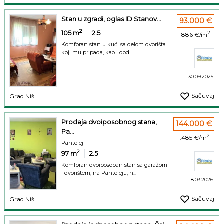
Stan u zgradi, oglas ID Stanov...
93.000 €
2
105
m
2.5
2
886 €/m
Komforan stan u kući sa delom dvorišta
koji mu pripada, kao i dod...
30.09.2025.
Sačuvaj
Grad Niš
Prodaja dvoiposobnog stana,
144.000 €
Pa...
2
1.485 €/m
Pantelej
2
97
m
2.5
Komforan dvoiposoban stan sa garažom
i dvorištem, na Panteleju, n...
18.03.2026.
Sačuvaj
Grad Niš