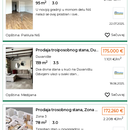
2
95
m
3.0
U novijoj gradnji u mirnom delu Niš
nalazi se ovaj prostran i sve...
22.07.2025.
Sačuvaj
Opština: Palilula Niš
Prodaja troiposobnog stana, Du...
175.000 €
Duvanište
2
1.101 €/m
2
159
m
3.5
Dva divna stana u kući na Duvaništu.
Odvojeni ulazi u svaki stan....
18.06.2025.
Sačuvaj
Opština: Medijana
Prodaja trosobnog stana, Zona ...
172.260 €
Zona 3
2
2.208 €/m
2
78
m
3.0
Trosoban stan u novogradnji, u