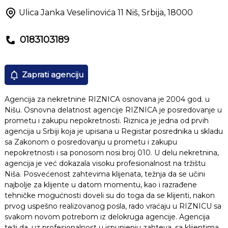
Ulica Janka Veselinovića 11
Niš
,
Srbija
,
18000
0183103189
Zaprati agenciju
Agencija za nekretnine RIZNICA osnovana je 2004 god. u
Nišu. Osnovna delatnost agencije RIZNICA je posredovanje u
prometu i zakupu nepokretnosti. Riznica je jedna od prvih
agencija u Srbiji koja je upisana u Registar posrednika u skladu
sa Zakonom o posredovanju u prometu i zakupu
nepokretnosti i sa ponosom nosi broj 010. U delu nekretnina,
agencija je već dokazala visoku profesionalnost na tržištu
Niša. Posvećenost zahtevima klijenata, težnja da se učini
najbolje za klijente u datom momentu, kao i razrađene
tehničke mogućnosti doveli su do toga da se klijenti, nakon
prvog uspešno realizovanog posla, rado vraćaju u RIZNICU sa
svakom novom potrebom iz delokruga agencije. Agencija
teži da, uz profesionalnost u ispunjenju zahteva, sa klijentima