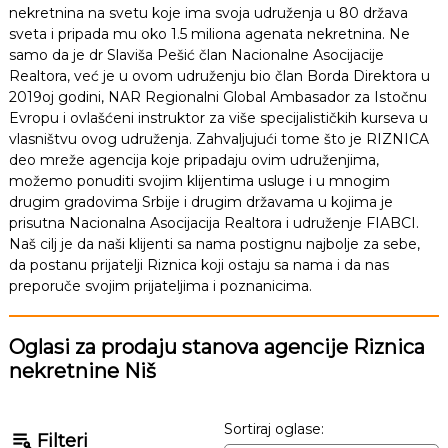
nekretnina na svetu koje ima svoja udruženja u 80 država
sveta i pripada mu oko 1.5 miliona agenata nekretnina. Ne
samo da je dr Slaviša Pešić član Nacionalne Asocijacije
Realtora, već je u ovom udruženju bio član Borda Direktora u
2019oj godini, NAR Regionalni Global Ambasador za Istočnu
Evropu i ovlašćeni instruktor za više specijalističkih kurseva u
vlasništvu ovog udruženja. Zahvaljujući tome što je RIZNICA
deo mreže agencija koje pripadaju ovim udruženjima,
možemo ponuditi svojim klijentima usluge i u mnogim
drugim gradovima Srbije i drugim državama u kojima je
prisutna Nacionalna Asocijacija Realtora i udruženje FIABCI.
Naš cilj je da naši klijenti sa nama postignu najbolje za sebe,
da postanu prijatelji Riznica koji ostaju sa nama i da nas
preporuče svojim prijateljima i poznanicima.
Oglasi za prodaju stanova agencije Riznica
nekretnine Niš
Sortiraj oglase:
Filteri