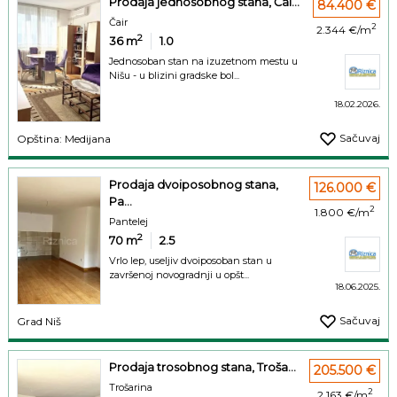
Prodaja jednosobnog stana, Čai...
84.400 €
Čair
2
2.344 €/m
2
36
m
1.0
Jednosoban stan na izuzetnom mestu u
Nišu - u blizini gradske bol...
18.02.2026.
Sačuvaj
Opština: Medijana
Prodaja dvoiposobnog stana,
126.000 €
Pa...
2
1.800 €/m
Pantelej
2
70
m
2.5
Vrlo lep, useljiv dvoiposoban stan u
završenoj novogradnji u opšt...
18.06.2025.
Sačuvaj
Grad Niš
Prodaja trosobnog stana, Troša...
205.500 €
Trošarina
2
2.163 €/m