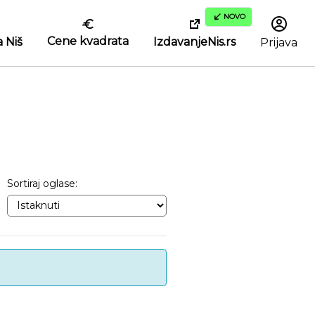
NOVO
Cene kvadrata
IzdavanjeNis.rs
 Niš
Prijava
Sortiraj oglase: