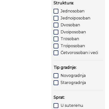
Struktura:
Jednosoban
Jednoiposoban
Dvosoban
Dvoiposoban
Trosoban
Troiposoban
Četvorosoban i veći
Tip gradnje:
Novogradnja
Starogradnja
Sprat:
U suterenu