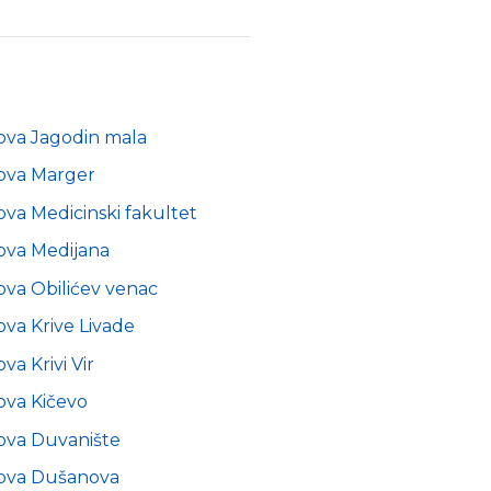
ova Jagodin mala
ova Marger
ova Medicinski fakultet
ova Medijana
ova Obilićev venac
ova Krive Livade
va Krivi Vir
ova Kičevo
ova Duvanište
nova Dušanova