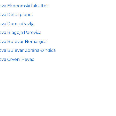
ova Ekonomski fakultet
ova Delta planet
ova Dom zdravlja
ova Blagoja Parovića
ova Bulevar Nemanjića
ova Bulevar Zorana Đinđića
ova Crveni Pevac