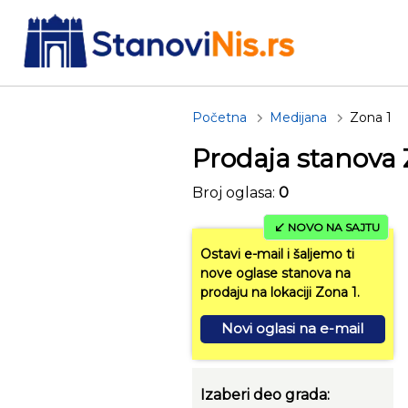
Početna
Medijana
Zona 1
Prodaja stanova 
Broj oglasa:
0
NOVO NA SAJTU
Ostavi e-mail i šaljemo ti
nove oglase stanova na
prodaju na lokaciji Zona 1.
Novi oglasi na e-mail
Izaberi deo grada: