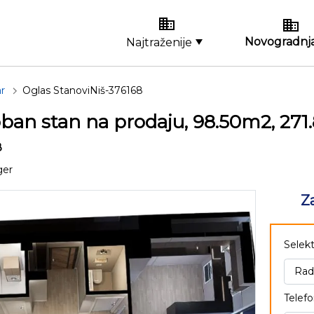
Novogradnja
Najtraženije
r
Oglas StanoviNiš-376168
ban stan na prodaju, 98.50m2, 271
8
ger
Z
Selekt
Telefo