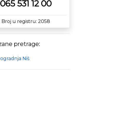
065 531 12 00
Broj u registru: 2058
ane pretrage:
ogradnja Niš