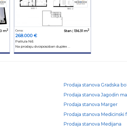
2
2
50 m
Cena:
Stan
|
136.31 m
268.000 €
Palilula Niš
Na prodaju dvoiposoban duplex ...
Prodaja stanova Gradska bo
Prodaja stanova Jagodin ma
Prodaja stanova Marger
Prodaja stanova Medicinski 
Prodaja stanova Medijana