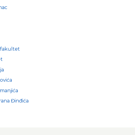
nac
fakultet
et
ja
ovića
manjića
rana Đinđića