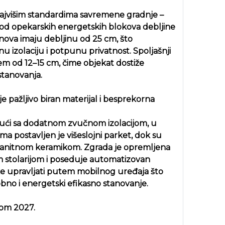
ajvišim standardima savremene gradnje –
u od opekarskih energetskih blokova debljine
nova imaju debljinu od 25 cm, što
izolaciju i potpunu privatnost. Spoljašnji
jem od 12–15 cm, čime objekat dostiže
 stanovanja.
e pažljivo biran materijal i besprekorna
ajući sa dodatnom zvučnom izolacijom, u
ma postavljen je višeslojni parket, dok su
granitnom keramikom. Zgrada je opremljena
 stolarijom i poseduje automatizovan
e upravljati putem mobilnog uređaja što
o i energetski efikasno stanovanje.
nom 2027.