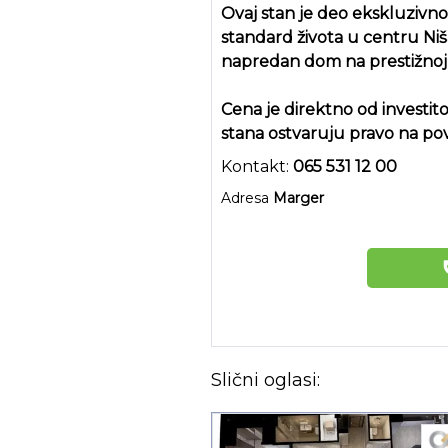
Ovaj stan je deo ekskluzivno
standard života u centru Niš
napredan dom na prestižnoj l
Cena je direktno od investi
stana ostvaruju pravo na po
Kontakt:
065 531 12 00
Adresa
Marger
Slični oglasi: