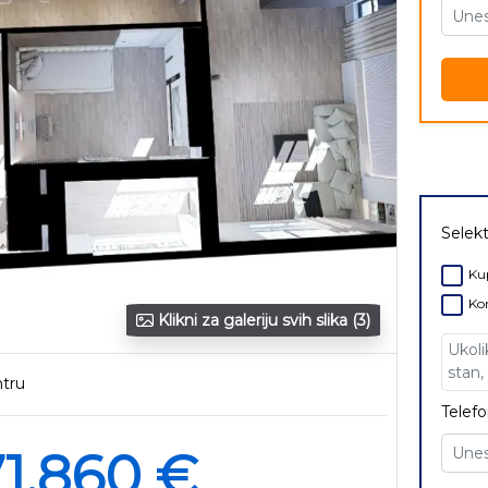
Selekt
Kup
Kor
Klikni za galeriju svih slika (3)
ntru
Telefo
1.860 €