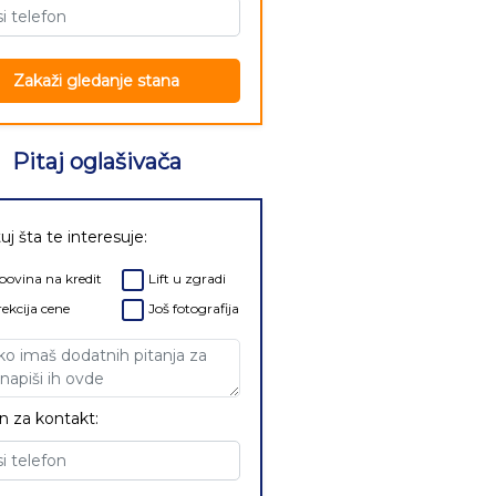
Zakaži gledanje stana
Pitaj oglašivača
uj šta te interesuje:
ovina na kredit
Lift u zgradi
ekcija cene
Još fotografija
n za kontakt: