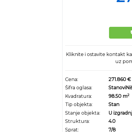
Kliknite i ostavite kontakt k
uz pom
Cena:
271.860 €
Šifra oglasa:
StanoviNi
2
Kvadratura:
98.50
m
Tip objekta:
Stan
Stanje objekta:
U izgradnj
Struktura:
4.0
Sprat:
7
/8