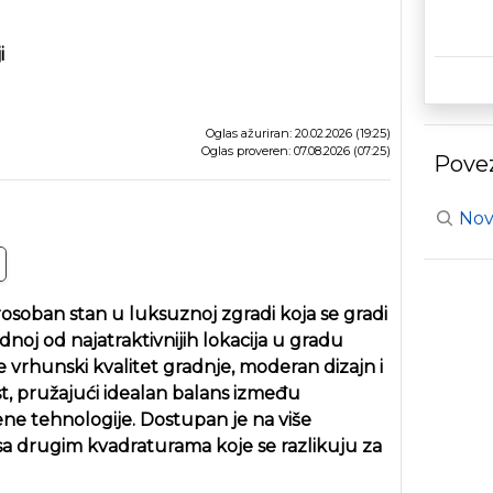
i
Oglas ažuriran: 20.02.2026 (19:25)
Oglas proveren: 07.08.2026 (07:25)
Povez
Nov
soban stan u luksuznoj zgradi koja se gradi
noj od najatraktivnijih lokacija u gradu
vrhunski kvalitet gradnje, moderan dizajn i
t, pružajući idealan balans između
ene tehnologije. Dostupan je na više
i sa drugim kvadraturama koje se razlikuju za