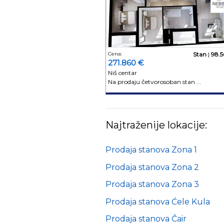
Cena:
Stan
|
98.
271.860 €
Niš centar
Na prodaju četvorosoban stan ...
Najtraženije lokacije:
Prodaja stanova Zona 1
Prodaja stanova Zona 2
Prodaja stanova Zona 3
Prodaja stanova Ćele Kula
Prodaja stanova Čair