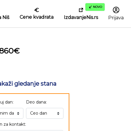
NOVO
Cene kvadrata
IzdavanjeNis.rs
 Niš
Prijava
.860€
akaži gledanje stana
uj dan:
Deo dana:
n za kontakt: