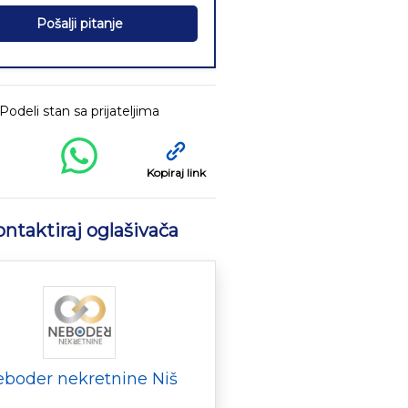
Pošalji pitanje
Podeli stan sa prijateljima
Kopiraj link
ntaktiraj oglašivača
boder nekretnine Niš