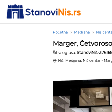
Početna
Medijana
Niš centa
Marger, Četvoroso
Šifra oglasa:
StanoviNiš-37616
Niš, Medijana, Niš centar - Mar