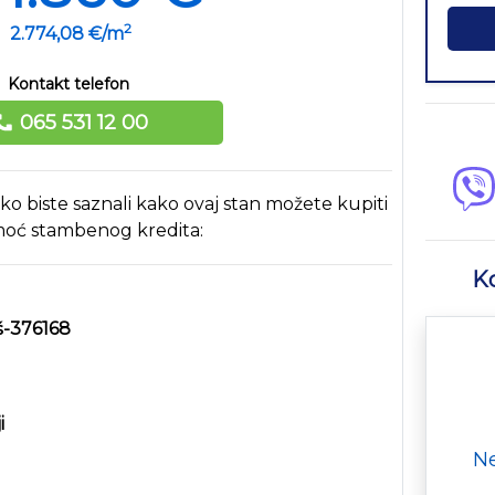
2
2.774,08 €/m
Kontakt telefon
065 531 12 00
ako biste saznali kako ovaj stan možete kupiti
oć stambenog kredita:
Ko
š-376168
i
Ne