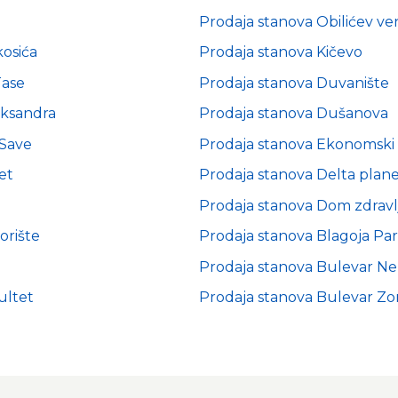
a
Prodaja stanova Obilićev ve
osića
Prodaja stanova Kičevo
Tase
Prodaja stanova Duvanište
eksandra
Prodaja stanova Dušanova
 Save
Prodaja stanova Ekonomski 
et
Prodaja stanova Delta plan
Prodaja stanova Dom zdravl
orište
Prodaja stanova Blagoja Par
Prodaja stanova Bulevar Ne
ultet
Prodaja stanova Bulevar Zo