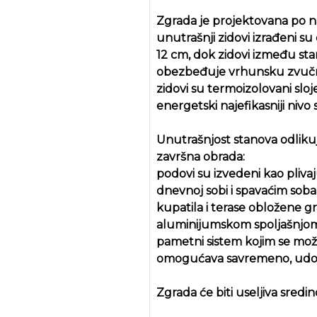
Zgrada je projektovana po n
unutrašnji zidovi izrađeni s
12 cm, dok zidovi između sta
obezbeđuje vrhunsku zvučnu 
zidovi su termoizolovani slo
energetski najefikasniji nivo
Unutrašnjost stanova odlikuj
završna obrada:
podovi su izvedeni kao pliv
dnevnoj sobi i spavaćim soba
kupatila i terase obložene 
aluminijumskom spoljašnjom
pametni sistem kojim se mož
omogućava savremeno, udobn
Zgrada će biti useljiva sredi