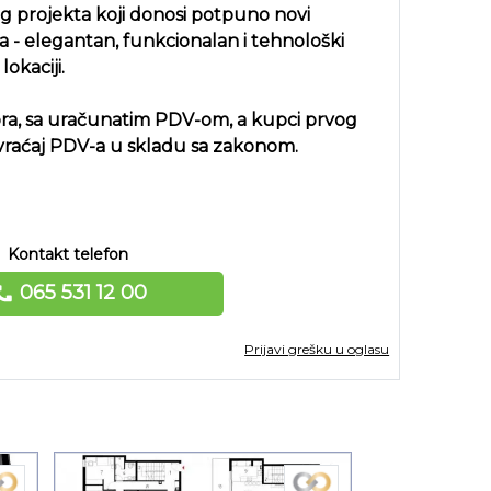
g projekta koji donosi potpuno novi
a - elegantan, funkcionalan i tehnološki
okaciji.
tora, sa uračunatim PDV-om, a kupci prvog
vraćaj PDV-a u skladu sa zakonom.
Kontakt telefon
065 531 12 00
Prijavi grešku u oglasu