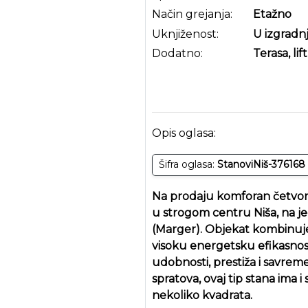
Način grejanja:
Etažno
Uknjiženost:
U izgradnj
Dodatno:
Terasa, lift
Opis oglasa:
Šifra oglasa:
StanoviNiš-376168
Na prodaju komforan četvoro
u strogom centru Niša, na jed
(Marger). Objekat kombinuje 
visoku energetsku efikasnos
udobnosti, prestiža i savrem
spratova, ovaj tip stana ima 
nekoliko kvadrata.